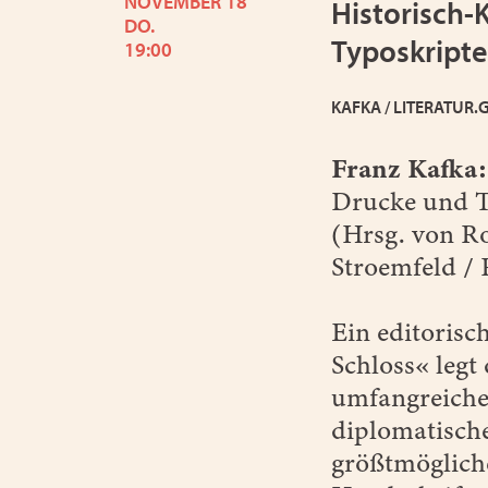
NOVEMBER 18
Historisch-
DO.
Typoskripte
19:00
KAFKA / LITERATUR.
Franz Kafka:
Drucke und 
(Hrsg. von Ro
Stroemfeld / 
Ein editorisc
Schloss« legt
umfangreiche
diplomatisch
größtmöglich