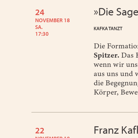
»Die Sage
24
NOVEMBER 18
SA.
KAFKA TANZT
17:30
Die Formatio
Spitzer
.
Das K
wenn wir uns 
aus uns und w
die Begegnung
Körper, Bewe
Franz Kaf
22