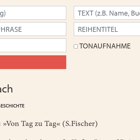
TONAUFNAHME
ach
GESCHICHTE
:
»Von Tag zu Tag« (S.Fischer)