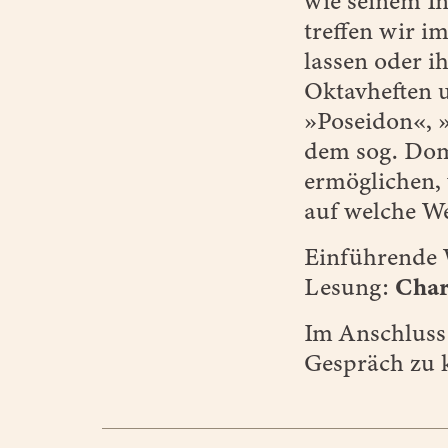
wie seinem I
treffen wir i
lassen oder i
Oktavheften u
»Poseidon«, 
dem sog. Dom
ermöglichen,
auf welche Wei
Einführende
Lesung:
Char
Im Anschluss 
Gespräch zu