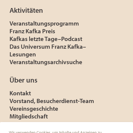
Aktivitäten
Veranstaltungsprogramm
Franz Kafka Preis
Kafkas letzte Tage–Podcast
Das Universum Franz Kafka–
Lesungen
Veranstaltungsarchivsuche
Über uns
Kontakt
Vorstand, Besucherdienst-Team
Vereinsgeschichte
Mitgliedschaft
Presse
Förderer
Wir verwenden Cookies, um Inhalte und Anzeigen zu