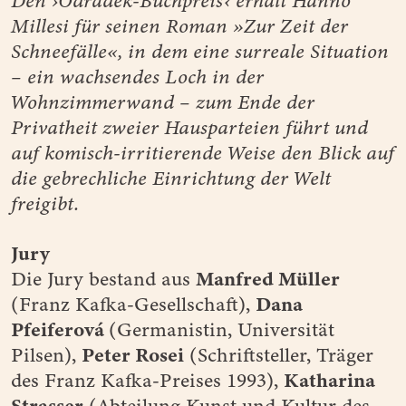
Den ›Odradek-Buchpreis‹ erhält Hanno
Millesi für seinen Roman »Zur Zeit der
Schneefälle«, in dem eine surreale Situation
– ein wachsendes Loch in der
Wohnzimmerwand – zum Ende der
Privatheit zweier Hausparteien führt und
auf komisch-irritierende Weise den Blick auf
die gebrechliche Einrichtung der Welt
freigibt.
Jury
Manfred Müller
Die Jury bestand aus
Dana
(Franz Kafka-Gesellschaft),
Pfeiferová
(Germanistin, Universität
Peter Rosei
Pilsen),
(Schriftsteller, Träger
Katharina
des Franz Kafka-Preises 1993),
Strasser
(Abteilung Kunst und Kultur des