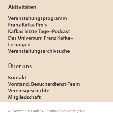
Aktivitäten
Veranstaltungsprogramm
Franz Kafka Preis
Kafkas letzte Tage–Podcast
Das Universum Franz Kafka–
Lesungen
Veranstaltungsarchivsuche
Über uns
Kontakt
Vorstand, Besucherdienst-Team
Vereinsgeschichte
Mitgliedschaft
Presse
Förderer
Wir verwenden Cookies, um Inhalte und Anzeigen zu