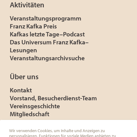
Aktivitäten
Veranstaltungsprogramm
Franz Kafka Preis
Kafkas letzte Tage–Podcast
Das Universum Franz Kafka–
Lesungen
Veranstaltungsarchivsuche
Über uns
Kontakt
Vorstand, Besucherdienst-Team
Vereinsgeschichte
Mitgliedschaft
Presse
Förderer
Wir verwenden Cookies, um Inhalte und Anzeigen zu
personalisieren, Funktionen für soziale Medien anbieten zu