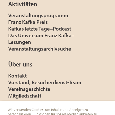
Aktivitäten
Veranstaltungsprogramm
Franz Kafka Preis
Kafkas letzte Tage–Podcast
Das Universum Franz Kafka–
Lesungen
Veranstaltungsarchivsuche
Über uns
Kontakt
Vorstand, Besucherdienst-Team
Vereinsgeschichte
Mitgliedschaft
Presse
Förderer
Wir verwenden Cookies, um Inhalte und Anzeigen zu
personalisieren, Funktionen für soziale Medien anbieten zu