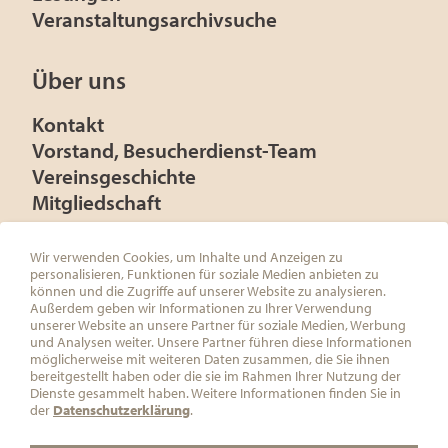
Veranstaltungsarchivsuche
Über uns
Kontakt
Vorstand, Besucherdienst-Team
Vereinsgeschichte
Mitgliedschaft
Presse
Förderer
Wir verwenden Cookies, um Inhalte und Anzeigen zu
personalisieren, Funktionen für soziale Medien anbieten zu
können und die Zugriffe auf unserer Website zu analysieren.
Außerdem geben wir Informationen zu Ihrer Verwendung
unserer Website an unsere Partner für soziale Medien, Werbung
und Analysen weiter. Unsere Partner führen diese Informationen
ÖSTERREICHISCHE FRANZ KAFKA
möglicherweise mit weiteren Daten zusammen, die Sie ihnen
GESELLSCHAFT
bereitgestellt haben oder die sie im Rahmen Ihrer Nutzung der
C/O ÖSTERREICHISCHE
Dienste gesammelt haben. Weitere Informationen finden Sie in
GESELLSCHAFT FÜR LITERATUR
der
Datenschutzerklärung
.
HERRENGASSE 5
1010 WIEN