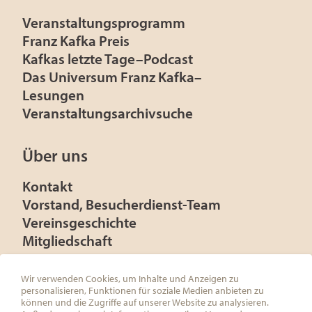
Veranstaltungsprogramm
Franz Kafka Preis
Kafkas letzte Tage–Podcast
Das Universum Franz Kafka–
Lesungen
Veranstaltungsarchivsuche
Über uns
Kontakt
Vorstand, Besucherdienst-Team
Vereinsgeschichte
Mitgliedschaft
Presse
Förderer
Wir verwenden Cookies, um Inhalte und Anzeigen zu
personalisieren, Funktionen für soziale Medien anbieten zu
können und die Zugriffe auf unserer Website zu analysieren.